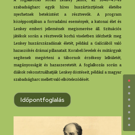
A foglalkozás során Lenkey János, az 1848–49-es
szabadságharc egyik híres huszártisztjének életébe
nyerhetnek betekintést a résztvevők. A program
középpontjában a forradalmi események, a katonai élet és
Lenkey emberi jellemének megismerése áll. Szituációs
játékok során a résztvevők korhű viseletben idézhetik meg
Lenkey huszárszázadának életét, például a Galíciából való
hazaszökés drámai pillanatait. Korabeli levelek és műtárgyak
segítenek megérteni a tábornok érzékeny lelkületét,
magányosságát és hazaszeretetét. A foglalkozás során a
diákok rekonstruálhatják Lenkey döntéseit, például a magyar
szabadságharc mellett való elköteleződését.
Időpontfoglalás