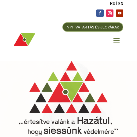
HU | EN
NYITVATARTÁS ÉS JEGYÁRAK
.
.
.