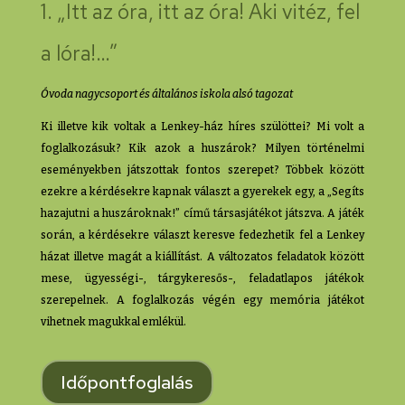
1.
„Itt az óra, itt az óra! Aki vitéz, fel
a lóra!…”
Óvoda nagycsoport és általános iskola alsó tagozat
Ki illetve kik voltak a Lenkey-ház híres szülöttei? Mi volt a
foglalkozásuk? Kik azok a huszárok? Milyen történelmi
eseményekben játszottak fontos szerepet? Többek között
ezekre a kérdésekre kapnak választ a gyerekek egy, a „Segíts
hazajutni a huszároknak!” című társasjátékot játszva. A játék
során, a kérdésekre választ keresve fedezhetik fel a Lenkey
házat illetve magát a kiállítást. A változatos feladatok között
mese, ügyességi-, tárgykeresős-, feladatlapos játékok
szerepelnek. A foglalkozás végén egy memória játékot
vihetnek magukkal emlékül.
Időpontfoglalás