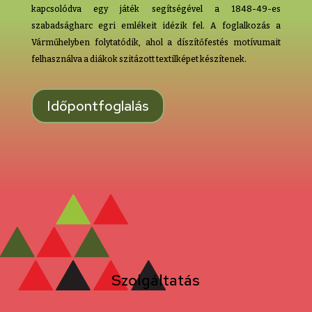
kapcsolódva egy játék segítségével a 1848-49-es
szabadságharc egri emlékeit idézik fel. A foglalkozás a
Várműhelyben folytatódik, ahol a díszítőfestés motívumait
felhasználva a diákok szitázott textilképet készítenek.
Időpontfoglalás
Szolgáltatás