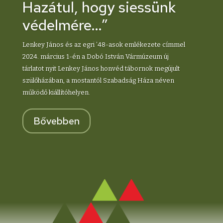
Hazátul, hogy siessünk
védelmére…”
Lenkey János és az egri ’48-asok emlékezete címmel
2024. március 1-én a Dobó István Vármúzeum új
tárlatot nyit Lenkey János honvéd tábornok megújult
szülőházában, a mostantól Szabadság Háza néven
működő kiállítóhelyen.
Bővebben