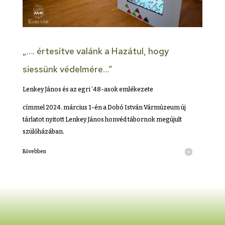
„…. értesítve valánk a Hazátul, hogy
siessünk védelmére…”
Lenkey János és az egri ’48-asok emlékezete
címmel 2024. március 1-én a Dobó István Vármúzeum új
tárlatot nyitott Lenkey János honvéd tábornok megújult
szülőházában.
Bővebben