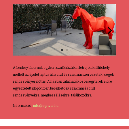
A Lenkey tábornok egykori szülőházában létrejött kiállítóhely
mellett az épület nyitva áll a civil és szakmai szervezetek, cégek
rendezvényei előtt is. A házban található közösségi terek előre
egyeztetett időpontban bérelhetőek szakmai és civil
rendezvényekre, megbeszélésekre, találkozókra.
Információ :
info@egrivar.hu