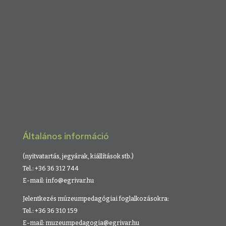
Általános információ
(nyitvatartás, jegyárak, kiállítások stb.)
Tel.: +36 36 312 744
E-mail: info@egrivar.hu
Jelentkezés múzeumpedagógiai foglalkozásokra:
Tel.: +36 36 310 159
E-mail: muzeumpedagogia@egrivar.hu