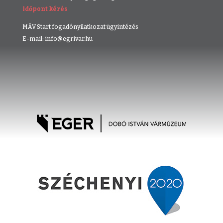
Időpont kérés
MÁV Start fogadónyilatkozat ügyintézés
E-mail: info@egrivar.hu