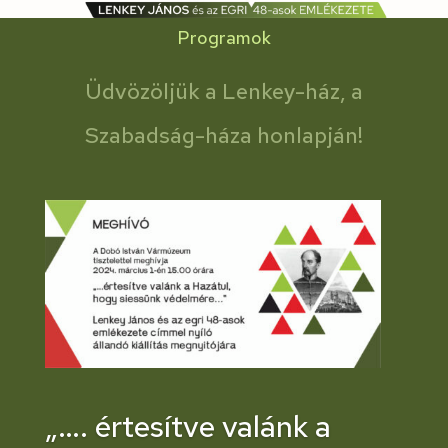
Programok
Üdvözöljük a Lenkey-ház, a
Szabadság-háza honlapján!
„…. értesítve valánk a